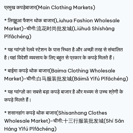
प्रमुख कपड़ेबाजार(Main Clothing Markets)
* लियूहुआ फैशन थोक बाजार(Liuhua Fashion Wholesale
Market)-चीनी:流花时尚批发城(Liúhuā Shíshàng
Pīfāchéng)
* यह ग्वांग्ज़ो रेलवे स्टेशन के पास स्थित है और अच्छी तरह से संचालित
है।यहां विदेशी व्यवसाय के लिए बहुत से प्रकार के कपड़े मिलते हैं।
* बाईमा कपड़े थोक बाजार(Baima Clothing Wholesale
Market)-चीनी:白马服装批发城(Báimǎ Yīfú Pīfāchéng)
* यह ग्वांग्ज़ो का सबसे बड़ा कपड़े बाजार है और मध्यम से उच्च श्रेणी के
कपड़े मिलते हैं।
* शसानहांग कपड़े थोक बाजार(Shisanhang Clothes
Wholesale Market)-चीनी:十三行服装批发城(Shí Sān
Háng Yīfú Pīfāchéng)