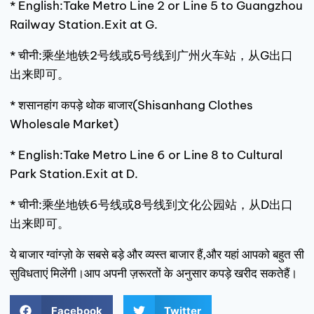
* English:Take Metro Line 2 or Line 5 to Guangzhou
Railway Station.Exit at G.
* चीनी:乘坐地铁2号线或5号线到广州火车站，从G出口
出来即可。
* शसानहांग कपड़े थोक बाजार(Shisanhang Clothes
Wholesale Market)
* English:Take Metro Line 6 or Line 8 to Cultural
Park Station.Exit at D.
* चीनी:乘坐地铁6号线或8号线到文化公园站，从D出口
出来即可。
ये बाजार ग्वांग्ज़ो के सबसे बड़े और व्यस्त बाजार हैं,और यहां आपको बहुत सी
सुविधताएं मिलेंगी।आप अपनी ज़रूरतों के अनुसार कपड़े खरीद सकतेहैं।
Facebook
Twitter