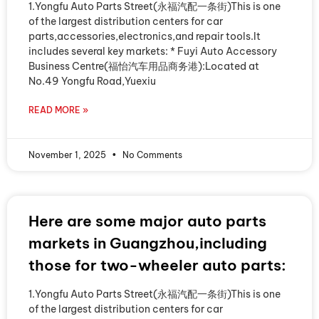
1.Yongfu Auto Parts Street(永福汽配一条街)This is one
of the largest distribution centers for car
parts,accessories,electronics,and repair tools.It
includes several key markets: * Fuyi Auto Accessory
Business Centre(福怡汽车用品商务港):Located at
No.49 Yongfu Road,Yuexiu
READ MORE »
November 1, 2025
No Comments
Here are some major auto parts
markets in Guangzhou,including
those for two-wheeler auto parts:
1.Yongfu Auto Parts Street(永福汽配一条街)This is one
of the largest distribution centers for car